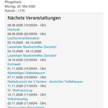
Pfingsthock
Montag, 25. Mai 2026
Aufrufe
: 1779
Nächste Veranstaltungen
08.08.2026
(
10:00
Uhr -
Uhr)
Hochzeit
26.09.2026
(
20:00
Uhr -
Uhr)
LastSummerSensation
03.10.2026
-
04.10.2026
Lautertaler Musikertreffen Donzdorf
04.10.2026
-
04.10.2026
Lautertaler Musikertreffen Donzdorf
18.10.2026
(
10:00
Uhr -
Uhr)
Kirchweih
01.11.2026
(
15:00
Uhr -
Uhr)
Allerheiligen Gräberbesuch
07.11.2026
(
19:30
Uhr -
Uhr)
Herbstkonzert der 3 Vereine - Ausrichter Treffelhausen
11.11.2026
(
17:00
Uhr -
Uhr)
St. Martinsumzug
15.11.2026
(
11:00
Uhr -
Uhr)
Volkstrauertag
22.11.2026
(
11:00
Uhr -
Uhr)
Totensonntag Steinenkirch