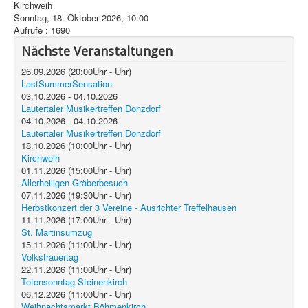
Kirchweih
Sonntag, 18. Oktober 2026, 10:00
Aufrufe
: 1690
Nächste Veranstaltungen
26.09.2026
(
20:00
Uhr -
Uhr)
LastSummerSensation
03.10.2026
-
04.10.2026
Lautertaler Musikertreffen Donzdorf
04.10.2026
-
04.10.2026
Lautertaler Musikertreffen Donzdorf
18.10.2026
(
10:00
Uhr -
Uhr)
Kirchweih
01.11.2026
(
15:00
Uhr -
Uhr)
Allerheiligen Gräberbesuch
07.11.2026
(
19:30
Uhr -
Uhr)
Herbstkonzert der 3 Vereine - Ausrichter Treffelhausen
11.11.2026
(
17:00
Uhr -
Uhr)
St. Martinsumzug
15.11.2026
(
11:00
Uhr -
Uhr)
Volkstrauertag
22.11.2026
(
11:00
Uhr -
Uhr)
Totensonntag Steinenkirch
06.12.2026
(
11:00
Uhr -
Uhr)
Weihnachtsmarkt Böhmenkirch