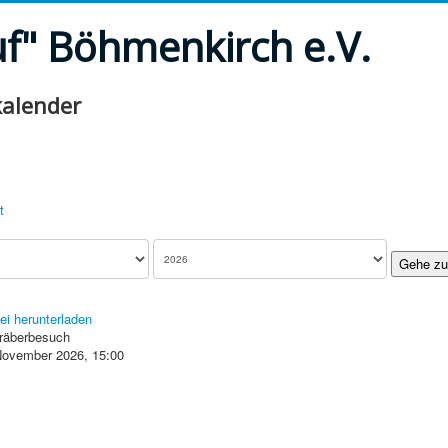
uf" Böhmenkirch e.V.
alender
t
Gehe zu
Gräberbesuch
November 2026, 15:00