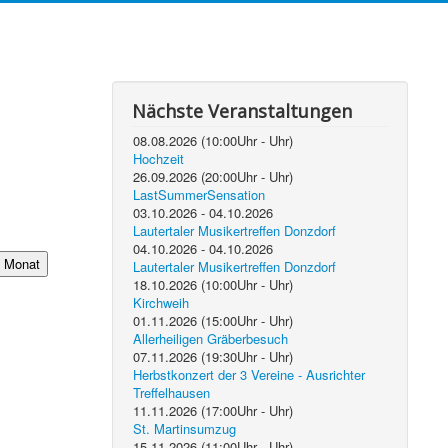
Nächste Veranstaltungen
08.08.2026
(
10:00
Uhr -
Uhr)
Hochzeit
26.09.2026
(
20:00
Uhr -
Uhr)
LastSummerSensation
03.10.2026
-
04.10.2026
Lautertaler Musikertreffen Donzdorf
04.10.2026
-
04.10.2026
 Monat
Lautertaler Musikertreffen Donzdorf
18.10.2026
(
10:00
Uhr -
Uhr)
Kirchweih
01.11.2026
(
15:00
Uhr -
Uhr)
Allerheiligen Gräberbesuch
07.11.2026
(
19:30
Uhr -
Uhr)
Herbstkonzert der 3 Vereine - Ausrichter
Treffelhausen
11.11.2026
(
17:00
Uhr -
Uhr)
St. Martinsumzug
15.11.2026
(
11:00
Uhr -
Uhr)