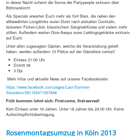
In dieser Nacht scheint die Sonne der Partypeople exklusiv über
Böhmenkirch!
Als Specials erwarten Euch mehr als fünf Bars, die neben den
altbewährten Longdrinks euren Durst nach eiskalten Cocktails,
leckerem Ficken-Likör, klassischem Sangria&Korea und vielem mehr
stillen. Außerdem warten Give-Aways eurer Lieblingsgetränke exklusiv
auf Euch.
Unter allen zugesagten Gästen, welche die Veranstaltung geteilt
haben, werden außerdem 10 Plätze auf der Gästeliste verlost!
Einlass 21:00 Uhr
Eintritt 5€
3 Djs
Mehr Infos und aktuelle News auf unserer Facebookseite:
https://www.facebook.com/pages/Last-Summer-
Sensation/281153471937848
Früh kommen lohnt sich:
First-come, first-served!
Kein Einlass unter 16 Jahren. Unter 18 Jahren bis 24:00 Uhr. Keine
Aufsichtspflichtübertragung.
Rosenmontagsumzug in Köln 2013