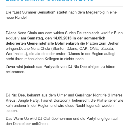
Die "Last Summer Sensation" startet nach dem Megaerfolg in eine
neue Runde!
DJane Nena Chula aus dem wilden Süden Deutschlands wird für Euch
exklusiv
am Samstag, den 14.09.2013 in der sommerlich
dekorierten Gemeindehalle Böhmenkirch
die Platten zum Drehen
bringen.DJane Nena Chula (Stanton DJane, OAK, ONE,
Zapata,
Werfthalle...), die als eine der ersten DJanes in der Region auflegt,
steht ihren männlichen Kollegen in nichts nach.
Zuvor wird jedoch das Partyvolk von DJ Nic Dee einiges zu hören
bekommen.
DJ Nic Dee, bekannt aus dem Ulmer und Geislinger Nightlife (Hinteres
Kreuz, Jungle Party, Fasnet Donzdorf)
beherrscht die Plattenteller wie
kein anderer in der Region und wird diese Nacht legendär werden
lassen.
Das Warm-Up wird DJ Olaf übernehmen und die Partyhungrigen auf
den Dancefloor entführen.