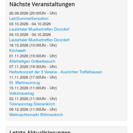
Nächste Veranstaltungen
26.09.2026
(
20:00
Uhr -
Uhr)
LastSummerSensation
03.10.2026
-
04.10.2026
Lautertaler Musikertreffen Donzdorf
04.10.2026
-
04.10.2026
Lautertaler Musikertreffen Donzdorf
18.10.2026
(
10:00
Uhr -
Uhr)
Kirchweih
01.11.2026
(
15:00
Uhr -
Uhr)
Allerheiligen Gräberbesuch
07.11.2026
(
19:30
Uhr -
Uhr)
Herbstkonzert der 3 Vereine - Ausrichter Treffelhausen
11.11.2026
(
17:00
Uhr -
Uhr)
St. Martinsumzug
15.11.2026
(
11:00
Uhr -
Uhr)
Volkstrauertag
22.11.2026
(
11:00
Uhr -
Uhr)
Totensonntag Steinenkirch
06.12.2026
(
11:00
Uhr -
Uhr)
Weihnachtsmarkt Böhmenkirch
Letzte Aktualisierungen