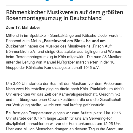
Böhmenkircher Musikverein auf dem größten
Rosenmontagsumzug in Deutschland
Zum 17. Mal dabei
Mittendrin im Spektakel - Sambaklänge und Kölsche Lieder vereint:
Passend zum Motto
„Fastelovend em Blot – he und am
Zuckerhot“
haben die Musiker des Musikvereins „Frisch Auf“
Böhmenkirch e.V. und einige Gastspieler aus Eglingen und Wernau
beim Rosenmontagsumzug in Köln mitgewirkt. Die rund 35 Musiker
unter der Leitung von Manuel Nußgräber marschierten in der 16.
Gruppe der Kölnische Karnevalsgesellschaft 1945 e.V.
Um 3:09 Uhr startete der Bus mit den Musikern vor dem Proberaum.
Nach zwei Haltestellen ging es direkt nach Köln. Pünktlich um 09:00
Uhr erreichten wir das Zelt der Karnevalsgesellschaft. Geschminkt
und mit übergeworfenen Clownskostümen, die uns die Gesellschaft
zur Verfügung stellte, wurde erst mal kräftigt gefrühstückt.
Bei frostigen Temperaturen gingen wir zum Aufstellplatz. Um 12:15
Uhr startete der 6,7 km lange „Zoch“ für uns am Servering-Tor,
diszipliniert marschierten wir vor der Fernsehkamera um 12:25 Uhr.
Über eine Million Menschen drängen an diesem Tag in die Stadt, um