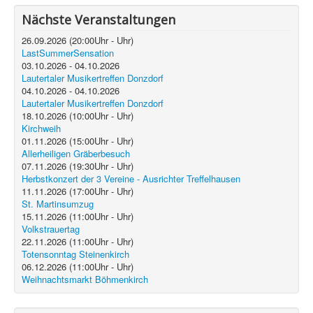
Nächste Veranstaltungen
26.09.2026
(
20:00
Uhr -
Uhr)
LastSummerSensation
03.10.2026
-
04.10.2026
Lautertaler Musikertreffen Donzdorf
04.10.2026
-
04.10.2026
Lautertaler Musikertreffen Donzdorf
18.10.2026
(
10:00
Uhr -
Uhr)
Kirchweih
01.11.2026
(
15:00
Uhr -
Uhr)
Allerheiligen Gräberbesuch
07.11.2026
(
19:30
Uhr -
Uhr)
Herbstkonzert der 3 Vereine - Ausrichter Treffelhausen
11.11.2026
(
17:00
Uhr -
Uhr)
St. Martinsumzug
15.11.2026
(
11:00
Uhr -
Uhr)
Volkstrauertag
22.11.2026
(
11:00
Uhr -
Uhr)
Totensonntag Steinenkirch
06.12.2026
(
11:00
Uhr -
Uhr)
Weihnachtsmarkt Böhmenkirch